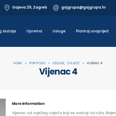
Gajeva 29, Zagreb
gajgrupa@gajgrupa.hr
g slučaja
Oprema
Usluge
Planiraj unaprijed
HOME
PORTFOLIO
USLUGE
,
CVIJEĆE
VIJENAC 4
Vijenac 4
More Information
Vijenac od svježeg cvijeća koji se sastoji od ruža, šlaje