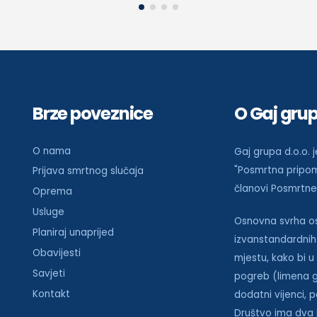
Brze poveznice
O Gaj grup
O nama
Gaj grupa d.o.o. 
"Posmrtna pripom
Prijava smrtnog slučaja
članovi Posmrtne 
Oprema
Usluge
Osnovna svrha osn
Planiraj unaprijed
izvanstandardnih
Obavijesti
mjestu, kako bi u
Savjeti
pogreb (limena gla
Kontakt
dodatni vijenci, 
Društvo ima dva 