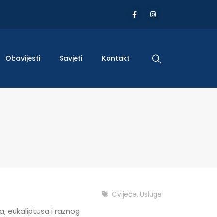
Obavijesti
Savjeti
Kontakt
Cvijeće
,
Usluge
ra, eukaliptusa i raznog