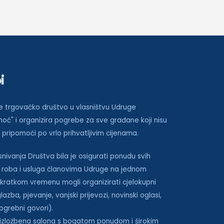
i
je trgovačko društvo u vlasništvu Udruge
oć" i organizira pogrebe za sve građane koji nisu
pripomoći po vrlo prihvatljivim cijenama.
ivanja Društva bila je osigurati ponudu svih
 roba i usluga članovima Udruge na jednom
 kratkom vremenu mogli organizirati cjelokupni
zba, pjevanje, vanjski prijevozi, novinski oglasi,
pogrebni govori).
izložbena salona s bogatom ponudom i širokim